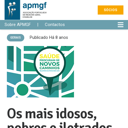
SÓCIOS
Sobre APMGF
|
Contactos
Publicado
Há 8 anos
GERAIS
Os mais idosos,