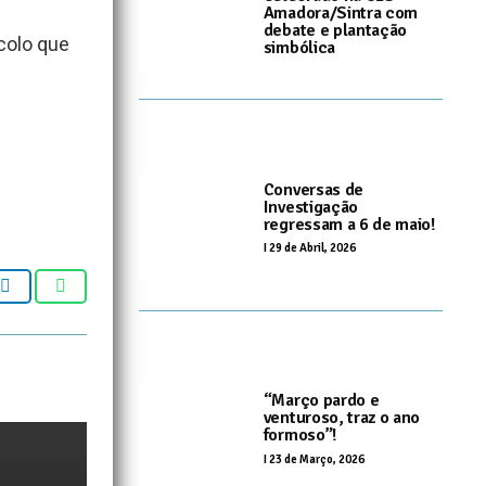
Amadora/Sintra com
debate e plantação
colo que
simbólica
I
20 de Maio, 2026
Conversas de
Investigação
regressam a 6 de maio!
I
29 de Abril, 2026
“Março pardo e
venturoso, traz o ano
formoso”!
I
23 de Março, 2026