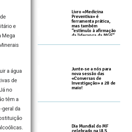
Livro «Medicina
Preventiva» é
 de
ferramenta prática,
mas também
tário e
“estímulo à afirmação
da liderança da MGF”
va Mega
I
8 de Junho, 2026
Minerais
Junte-se a nós para
uir a água
nova sessão das
«Conversas de
tivas de
Investigação» a 28 de
maio!
Já no
I
22 de Maio, 2026
ão têm a
-geral da
bstituição
Dia Mundial do MF
lcoólicas.
celebrado na ULS