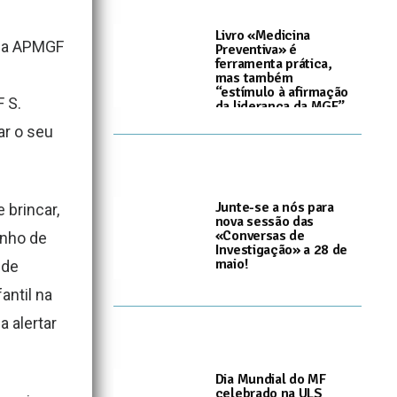
Livro «Medicina
 da APMGF
Preventiva» é
ferramenta prática,
mas também
“estímulo à afirmação
 S.
da liderança da MGF”
I
8 de Junho, 2026
ar o seu
Junte-se a nós para
 brincar,
nova sessão das
«Conversas de
enho de
Investigação» a 28 de
maio!
úde
I
22 de Maio, 2026
antil na
a alertar
Dia Mundial do MF
celebrado na ULS