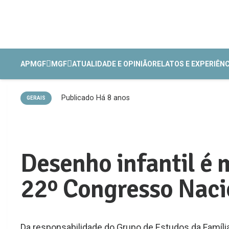
APMGF
MGF
ATUALIDADE E OPINIÃO
RELATOS E EXPERIÊN
Publicado
Há 8 anos
GERAIS
Desenho infantil é
22º Congresso Naci
Da responsabilidade do Grupo de Estudos da Famíl