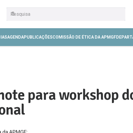
CIAS
AGENDA
PUBLICAÇÕES
COMISSÃO DE ÉTICA DA APMGF
DEPART
 mote para workshop d
onal
ia da APMGF: