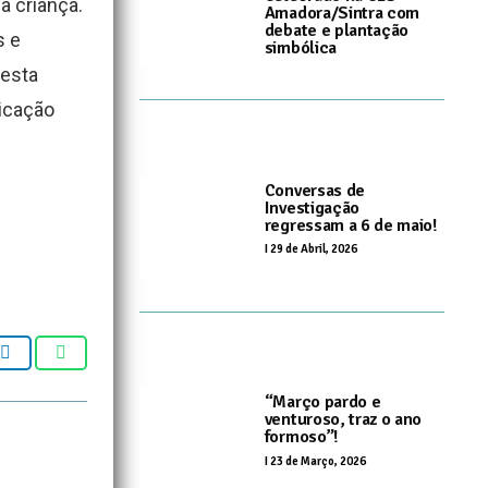
a criança.
Amadora/Sintra com
debate e plantação
s e
simbólica
 esta
I
20 de Maio, 2026
icação
Conversas de
Investigação
regressam a 6 de maio!
I
29 de Abril, 2026
“Março pardo e
venturoso, traz o ano
formoso”!
I
23 de Março, 2026