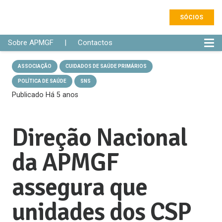
SÓCIOS
Sobre APMGF
|
Contactos
ASSOCIAÇÃO
CUIDADOS DE SAÚDE PRIMÁRIOS
POLÍTICA DE SAÚDE
SNS
Publicado
Há 5 anos
Direção Nacional
da APMGF
assegura que
unidades dos CSP