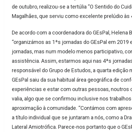
de outubro, realizou-se a tertúlia “O Sentido do Cui
Magalhães, que serviu como excelente prelúdio às 
De acordo com a coordenadora do GEsPal, Helena B
“organizámos as 1ªs jornadas do GEsPal em 2019 e
jornadas, mas num modelo menos participativo, co
assistência. Assim, estarmos aqui nas 4ªs jornadas
responsável do Grupo de Estudos, a quarta edição
GEsPal saiu da sua habitual área geográfica de confo
experiências e estar com outras pessoas, noutro
valia
, algo que se
confirmou
inclusive nos trabalho
aproximação à comunidade. “
C
ontámos com aprese
a título individual que se juntaram a nós, como a 
Lateral Amiotrófica
. Parece-nos portanto que o GEsP