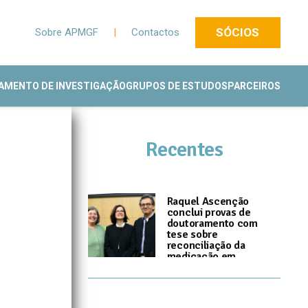
SÓCIOS
Sobre APMGF
|
Contactos
AMENTO DE INVESTIGAÇÃO
GRUPOS DE ESTUDOS
PARCEIROS
Recentes
Raquel Ascenção
conclui provas de
doutoramento com
tese sobre
reconciliação da
medicação em
Cuidados de Saúde
Primários
I
14 de Julho, 2026