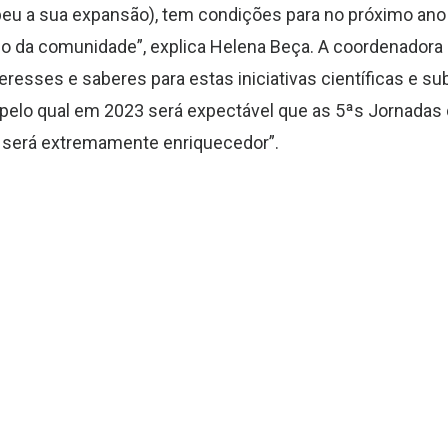
eu a sua expansão), tem condições para no próximo ano
do
d
a comunidade”, explica Helena Beça.
A coordenadora
esses e saberes para estas iniciativas científicas e su
p
elo
qual
em 2023 será expectável que as 5ªs Jornadas
 será extremamente enriquecedor”.