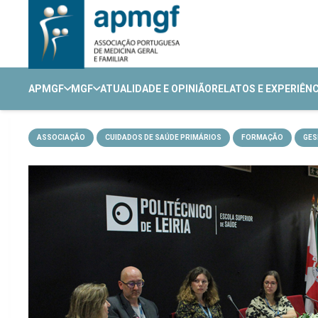
APMGF
MGF
ATUALIDADE E OPINIÃO
RELATOS E EXPERIÊN
ASSOCIAÇÃO
CUIDADOS DE SAÚDE PRIMÁRIOS
FORMAÇÃO
GES