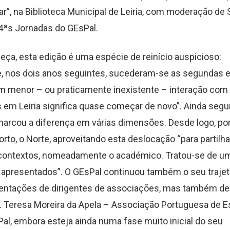
dar”, na Biblioteca Municipal de Leiria, com moderação de
4ªs Jornadas do GEsPal.
eça, esta edição é uma esp
écie de
reinício auspicioso:
, nos dois anos seguintes, sucederam-se as segundas e
m menor – ou praticamente inexistente – interação
com 
 em Leiria significa quase começar de novo”. Ainda seg
marcou a
diferença em vári
a
s
dimensões. Desde logo,
po
rto, o Norte, aproveitando esta deslocação “para partilha
s contextos, nomeadamente o académico.
Tratou-se de u
s apresentados”. O GEsPal continuou também o seu trajet
ntações de dirigentes de associações, mas também d
Dra. Teresa Moreira da Apela – Associação Portuguesa de 
al, embora esteja ainda numa fase muito inicial do seu