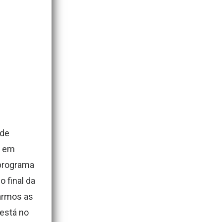
 de
o em
 programa
 final da
tarmos as
 está no