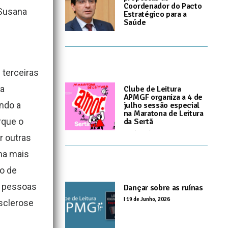
Coordenador do Pacto
 Susana
Estratégico para a
Saúde
I
25 de Junho, 2026
 terceiras
a
Clube de Leitura
APMGF organiza a 4 de
undo a
julho sessão especial
na Maratona de Leitura
rque o
da Sertã
I
24 de Junho, 2026
r outras
ma mais
o de
e pessoas
Dançar sobre as ruínas
I
19 de Junho, 2026
Esclerose