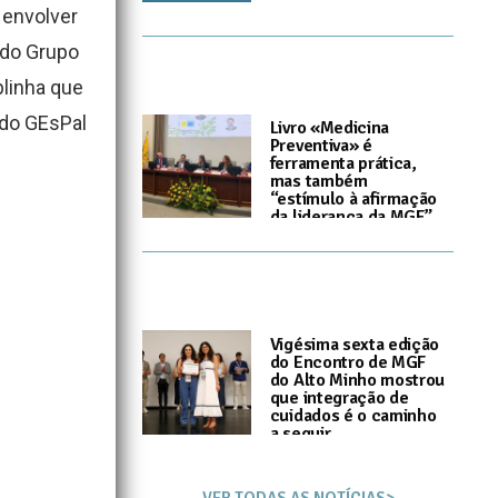
 envolver
 do Grupo
blinha que
 do GEsPal
Livro «Medicina
Preventiva» é
ferramenta prática,
mas também
“estímulo à afirmação
da liderança da MGF”
I
8 de Junho, 2026
Vigésima sexta edição
do Encontro de MGF
do Alto Minho mostrou
que integração de
cuidados é o caminho
a seguir
I
3 de Junho, 2026
VER TODAS AS NOTÍCIAS>