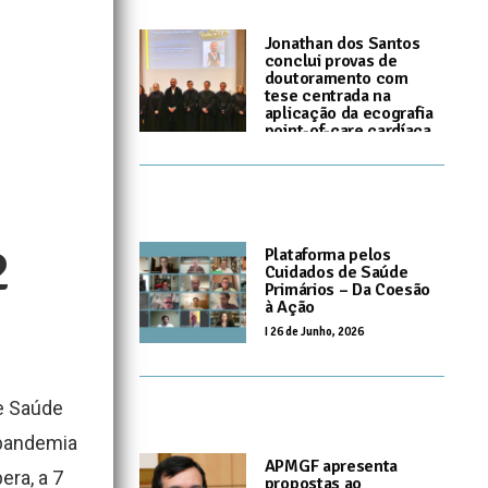
Jonathan dos Santos
conclui provas de
doutoramento com
tese centrada na
aplicação da ecografia
point-of-care cardíaca
nos CSP
I
10 de Julho, 2026
2
Plataforma pelos
Cuidados de Saúde
Primários – Da Coesão
à Ação
I
26 de Junho, 2026
de Saúde
 pandemia
APMGF apresenta
era, a 7
propostas ao