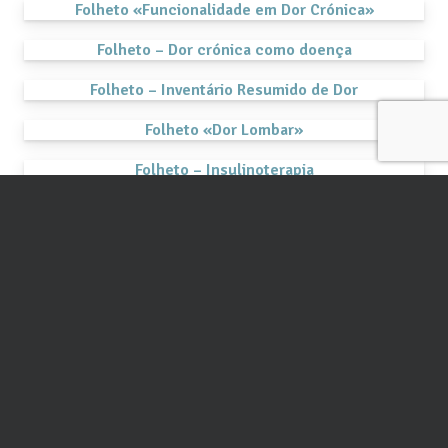
Folheto «Funcionalidade em Dor Crónica»
Folheto – Dor crónica como doença
Folheto – Inventário Resumido de Dor
Folheto «Dor Lombar»
Folheto – Insulinoterapia
Folheto – Diagnóstico da Diabetes Mellitus
Guia Prático de Saúde – 2ª edição portuguesa
Folheto «Quando menos é mais – Ansiolíticos,
sedativos e hipnóticos»
Folheto – Genderbread Person
Folheto – Ferropenia na gravidez
Folheto – Algoritmo SPREAD PostPartum CARE