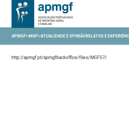
APMGF
MGF
ATUALIDADE E OPINIÃO
RELATOS E EXPERIÊN
http://apmgf.pt/apmgfbackoffice/files/MGF57/