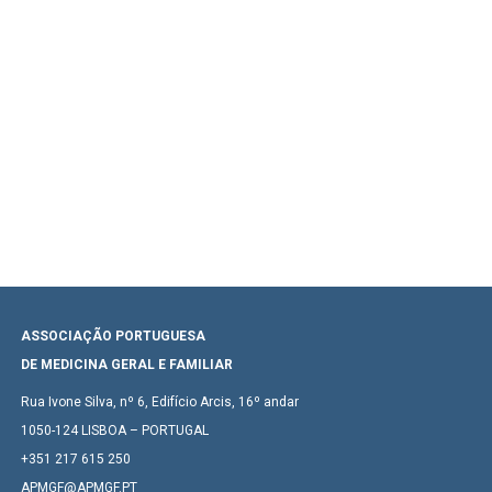
ASSOCIAÇÃO PORTUGUESA
DE MEDICINA GERAL E FAMILIAR
Rua Ivone Silva, nº 6, Edifício Arcis, 16º andar
1050-124 LISBOA – PORTUGAL
+351 217 615 250
APMGF@APMGF.PT