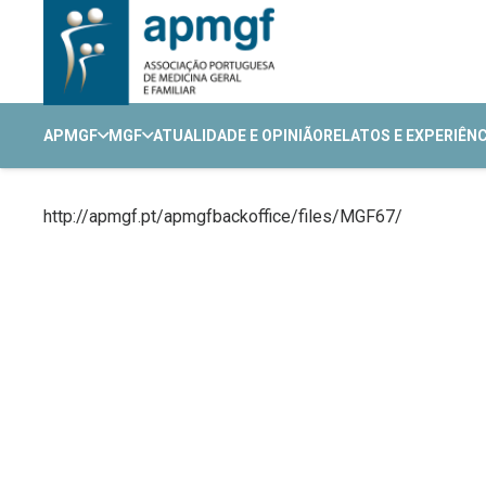
APMGF
MGF
ATUALIDADE E OPINIÃO
RELATOS E EXPERIÊN
http://apmgf.pt/apmgfbackoffice/files/MGF67/