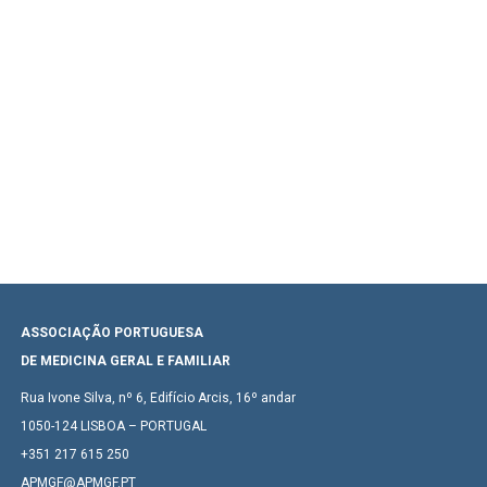
ASSOCIAÇÃO PORTUGUESA
DE MEDICINA GERAL E FAMILIAR
Rua Ivone Silva, nº 6, Edifício Arcis, 16º andar
1050-124 LISBOA – PORTUGAL
+351 217 615 250
APMGF@APMGF.PT