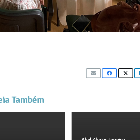
eia Também
Abel Abejas termina