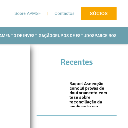
SÓCIOS
Sobre APMGF
|
Contactos
AMENTO DE INVESTIGAÇÃO
GRUPOS DE ESTUDOS
PARCEIROS
Recentes
Raquel Ascenção
conclui provas de
doutoramento com
tese sobre
reconciliação da
medicação em
Cuidados de Saúde
Primários
I
14 de Julho, 2026