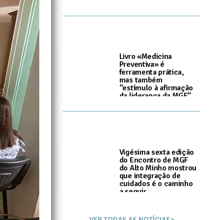
Livro «Medicina
Preventiva» é
ferramenta prática,
mas também
“estímulo à afirmação
da liderança da MGF”
I
8 de Junho, 2026
Vigésima sexta edição
do Encontro de MGF
do Alto Minho mostrou
que integração de
cuidados é o caminho
a seguir
I
3 de Junho, 2026
VER TODAS AS NOTÍCIAS>