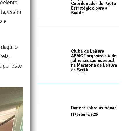
xcelente
Coordenador do Pacto
Estratégico para a
ta, assim
Saúde
I
25 de Junho, 2026
a e
 daquilo
Clube de Leitura
APMGF organiza a 4 de
reia,
julho sessão especial
na Maratona de Leitura
 por este
da Sertã
I
24 de Junho, 2026
Dançar sobre as ruínas
I
19 de Junho, 2026