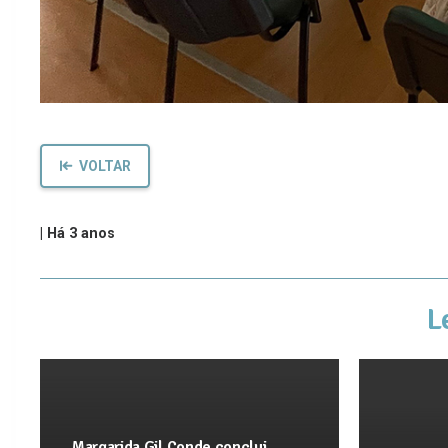
VOLTAR
|
Há 3 anos
L
Margarida Gil Conde conclui