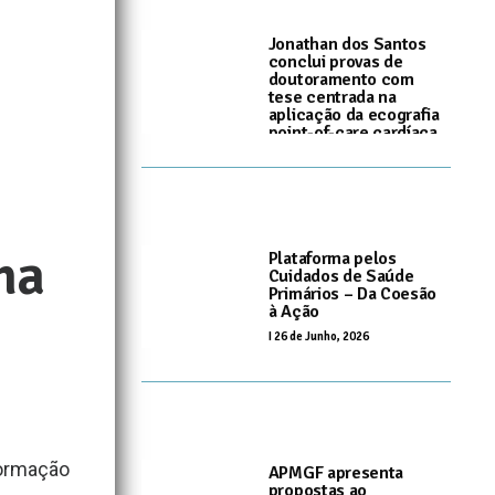
Jonathan dos Santos
conclui provas de
doutoramento com
tese centrada na
aplicação da ecografia
point-of-care cardíaca
nos CSP
I
10 de Julho, 2026
na
Plataforma pelos
Cuidados de Saúde
Primários – Da Coesão
à Ação
I
26 de Junho, 2026
formação
APMGF apresenta
propostas ao