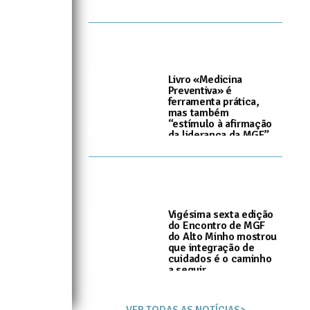
Livro «Medicina
Preventiva» é
ferramenta prática,
mas também
“estímulo à afirmação
da liderança da MGF”
I
8 de Junho, 2026
Vigésima sexta edição
do Encontro de MGF
do Alto Minho mostrou
que integração de
cuidados é o caminho
a seguir
I
3 de Junho, 2026
VER TODAS AS NOTÍCIAS>