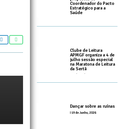
Coordenador do Pacto
Estratégico para a
Saúde
I
25 de Junho, 2026
Clube de Leitura
APMGF organiza a 4 de
julho sessão especial
na Maratona de Leitura
da Sertã
I
24 de Junho, 2026
Dançar sobre as ruínas
I
19 de Junho, 2026