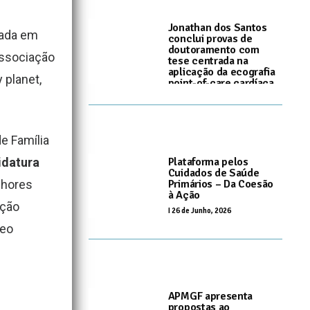
Jonathan dos Santos
lada em
conclui provas de
doutoramento com
Associação
tese centrada na
aplicação da ecografia
 planet,
point-of-care cardíaca
nos CSP
I
10 de Julho, 2026
e Família
idatura
Plataforma pelos
Cuidados de Saúde
lhores
Primários – Da Coesão
à Ação
ação
I
26 de Junho, 2026
deo
APMGF apresenta
propostas ao