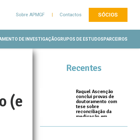
SÓCIOS
Sobre APMGF
|
Contactos
AMENTO DE INVESTIGAÇÃO
GRUPOS DE ESTUDOS
PARCEIROS
Recentes
Raquel Ascenção
o (e
conclui provas de
doutoramento com
tese sobre
reconciliação da
medicação em
Cuidados de Saúde
Primários
I
14 de Julho, 2026