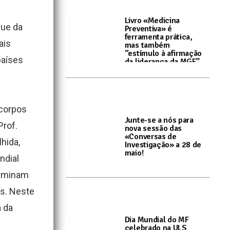
Livro «Medicina
que da
Preventiva» é
ferramenta prática,
ais
mas também
“estímulo à afirmação
países
da liderança da MGF”
I
8 de Junho, 2026
 corpos
Junte-se a nós para
Prof.
nova sessão das
«Conversas de
hida,
Investigação» a 28 de
maio!
ndial
I
22 de Maio, 2026
erminam
is. Neste
a da
Dia Mundial do MF
celebrado na ULS