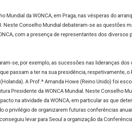
elho Mundial da WONCA, em Praga, nas vésperas do arran
3. Neste Conselho Mundial debateram-se as questões m
WONCA, com a presença de representantes dos diversos 
ram-se, por exemplo, as sucessões nas lideranças dos
e passam a ter na sua presidência, respetivamente, o 
Holanda). A Prof.ª Amanda Howe (Reino Unido) foi escol
 Futura Presidente da WONCA Mundial. Neste Conselho Mu
pacto na atividade da WONCA, em particular as que det
ído o privilégio de organizarem futuras conferências anua
e conseguiu levar para Seoul a organização da Conferênci