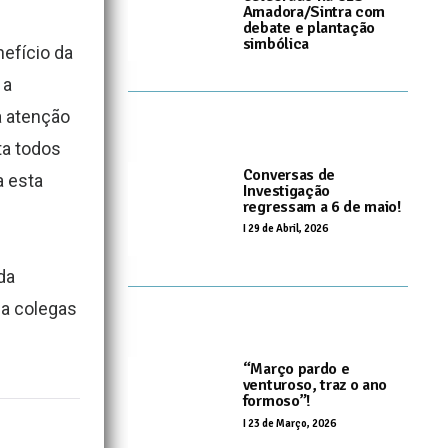
Amadora/Sintra com
debate e plantação
simbólica
nefício da
I
20 de Maio, 2026
 a
a atenção
ta todos
Conversas de
a esta
Investigação
regressam a 6 de maio!
I
29 de Abril, 2026
da
 a colegas
“Março pardo e
venturoso, traz o ano
formoso”!
I
23 de Março, 2026