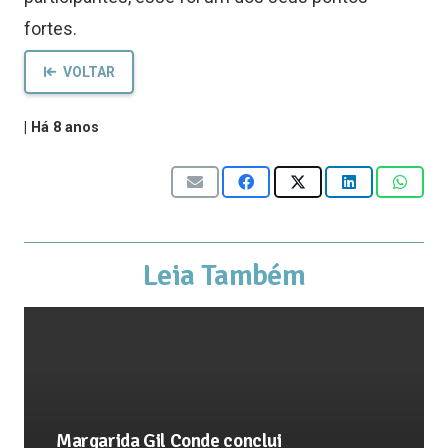
fortes.
VOLTAR
|
Há 8 anos
Leia Também
Margarida Gil Conde conclui